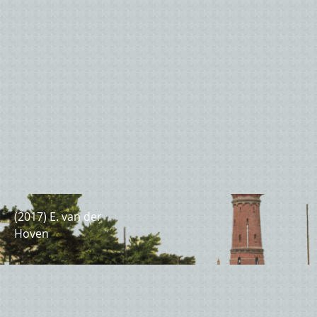
(optioneel)
(2017) E. van der
Hoven