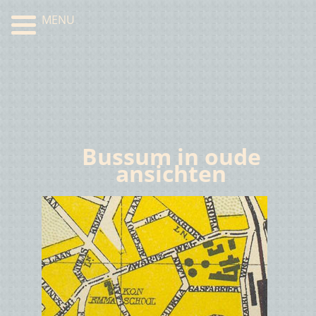
MENU
Bussum in oude
ansichten