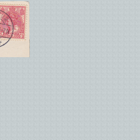
Afzender :
-mailadres :
erug