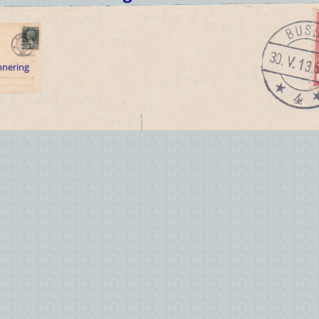
nnering
(optioneel)
E
T