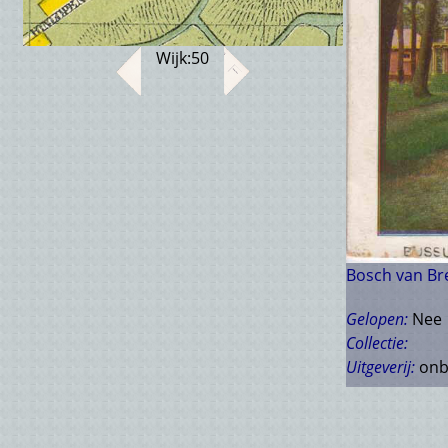
Wijk:
50
Bosch van Br
Gelopen:
Nee
Collectie:
Uitgeverij:
onb