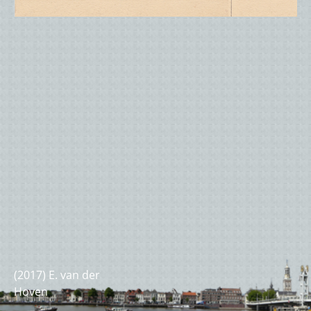
(optioneel)
(2017) E. van der
Hoven