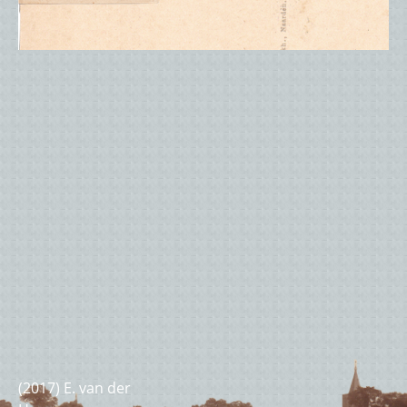
(optioneel)
(2017) E. van der