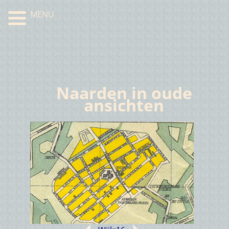
MENU
Naarden in oude
ansichten