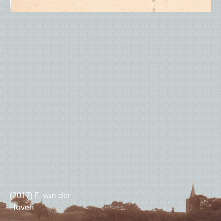
(optioneel)
(2017) E. van der
Hoven