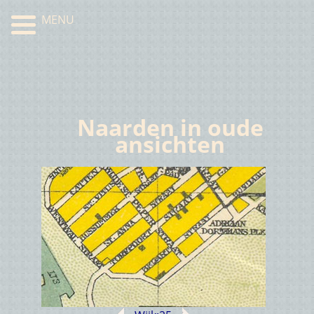
MENU
Naarden in oude
ansichten